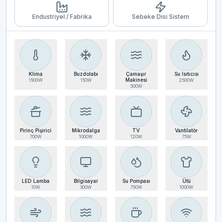
Endustriyel / Fabrika
Sebeke Disi Sistem
Klima
Buzdolabı
Çamaşır
Su Isıtıcısı
Makinesi
1500
W
150
W
2500
W
500
W
Pirinç Pişirici
Mikrodalga
TV
Vantilatör
700
W
1000
W
120
W
75
W
LED Lamba
Bilgisayar
Su Pompası
Ütü
10
W
300
W
750
W
1000
W