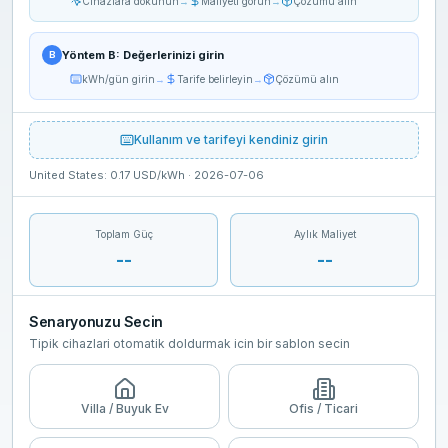
Cihazlara dokunun
→
Maliyeti görün
→
Çözümü alın
Yöntem B: Değerlerinizi girin
B
kWh/gün girin
→
Tarife belirleyin
→
Çözümü alın
Kullanım ve tarifeyi kendiniz girin
United States
:
0.17
USD
/kWh ·
2026-07-06
Toplam Güç
Aylık Maliyet
--
--
Senaryonuzu Secin
Tipik cihazlari otomatik doldurmak icin bir sablon secin
Villa / Buyuk Ev
Ofis / Ticari