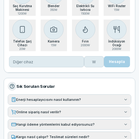
Saç Kurutma
Blender
Elektrikli Su
WiFi Router
Makinesi
Isıtıcısı
350
W
15
W
1200
W
1500
W
Telefon Şarj
Kamera
Fırın
İndüksiyon
Cihazı
Ocağı
15
W
2000
W
20
W
2000
W
Hesapla
Sık Sorulan Sorular
Enerji hesaplayıcısını nasıl kullanırım?
Online sipariş nasıl verilir?
Hangi ödeme yöntemlerini kabul ediyorsunuz?
Kargo nasıl çalışır? Teslimat süreleri nedir?