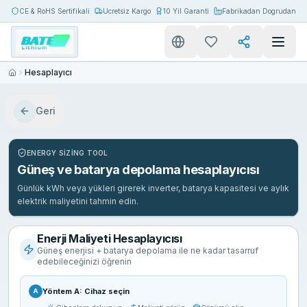
CE & RoHS Sertifikali
Ucretsiz Kargo
10 Yil Garanti
Fabrikadan Dogrudan
Hesaplayıcı
Geri
ENERGY SIZING TOOL
Güneş ve batarya depolama hesaplayıcısı
Günlük kWh veya yükleri girerek inverter, batarya kapasitesi ve aylık
elektrik maliyetini tahmin edin.
Enerji Maliyeti Hesaplayıcısı
Güneş enerjisi + batarya depolama ile ne kadar tasarruf
edebileceğinizi öğrenin
Yöntem A: Cihaz seçin
A